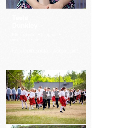
Teele
Dunkley
Filmirežissöör • fotograaf •
stsenarist • tantsija
Leo Teele kohta pikemalt siit!