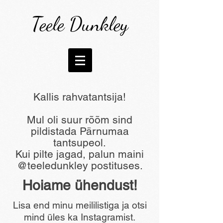
Teele Dunkley
Kallis rahvatantsija!
Mul oli suur rõõm sind
pildistada Pärnumaa
tantsupeol.​
Kui pilte jagad, palun maini
@teeledunkley postituses.
Hoiame ühendust!
Lisa end minu meililistiga ja otsi
mind üles ka Instagramist.